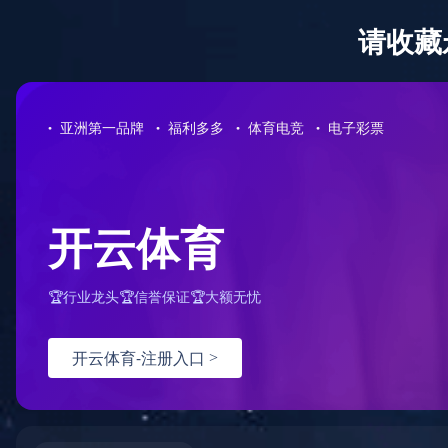
聚集公
亨通世界